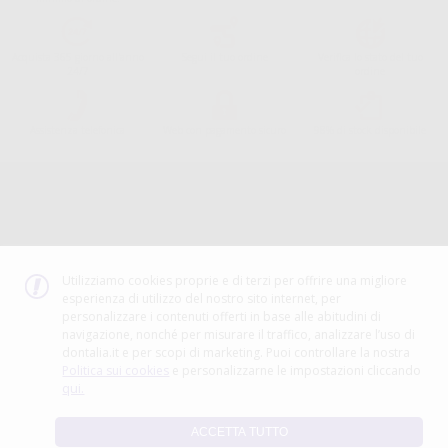
Acquista 365 giorno all'anno
Segui il tuo ordine
Verifica lo stato del tuo
24/7
ordine
Assistenza telefonica
Web con pagamento sicuro
98% di stock disponibile
Avviso legale
Politica sulla privacy
Politica sui cookie
Canale etico
Codice Etico
Utilizziamo cookies proprie e di terzi per offrire una migliore
esperienza di utilizzo del nostro sito internet, per
METODO DI PAGAMENTO
personalizzare i contenuti offerti in base alle abitudini di
navigazione, nonché per misurare il traffico, analizzare l’uso di
dontalia.it e per scopi di marketing. Puoi controllare la nostra
Politica sui cookies
e personalizzarne le impostazioni cliccando
qui.
ACCETTA TUTTO