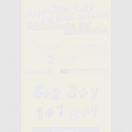
Reso Gratuito
FIX ADESIVO FLACONE
Cod:
59278
Marca:
DENTSPLY
31,78€
24
,89€
-22%
IVA esclusa
IVA 22%
30,37€
ivato