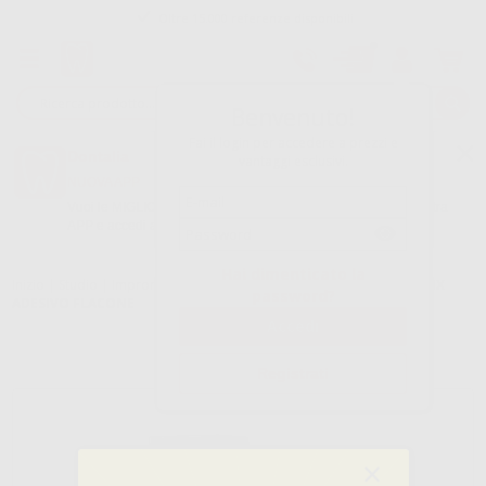
Oltre 15.000 referenze disponibili
Tracciatura dell’ordine
Benvenuto!
Fai il login per accedere a prezzi e
Dontalia
vantaggi esclusivi.
NUOVA APP
Vuoi le MIGLIORI OFFERTE a portata di mano? Scarica la nostra
APP e accedi alle migliori oferte e servizi
Google Play
Hai dimenticato la
Inizio
|
Studio
|
Impronte
|
Adesivi e solventi per portaimpronte
|
FIX
password?
ADESIVO FLACONE
Registrati
×
×
×