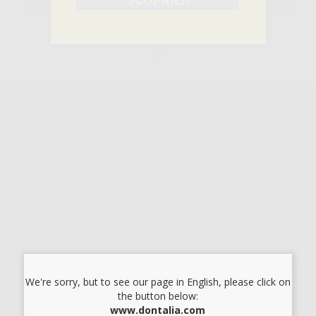
SELEZIONA IL PRODOTTO
Caratteristiche del prodotto
Famiglia
IMPRONTE
Sottofamiglia
ADESIVI E SOLVENTI PER PORTAIMPRONTE
Confezione
30 ml.
Descrizione del prodotto
Aumenta l’adesione tra gli alginati e il portaimpronte.
FIX ADESIVO FLACONE
Cod.
59278
Codice fabbricante:
61601004
24,89 €/u.
-22%
31,78 € /u.
We're sorry, but to see our page in English, please click on
the button below:
-
+
www.dontalia.com