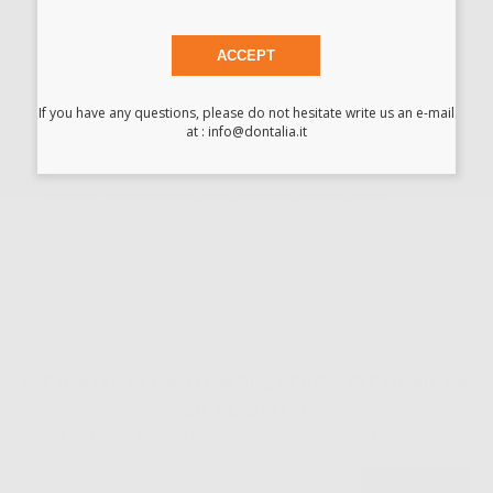
I prezzi indicati non includono Iva.*
ACCEPT
AGGIUNGI
If you have any questions, please do not hesitate write us an e-mail
at : info@dontalia.it
Descrizione del prodotto
Aumenta l’adesione tra gli alginati e il portaimpronte.
ISCRIVITI ALLA NEWSLETTER - OTTIENI 5€
DI SCONTO
Sii tra i primi a scoprire promozioni, offerte e novità esclusive!