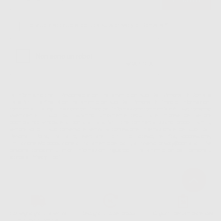
Ho letto e accetto la politica sulla privacy di Dontalia
*
La informiamo che il Responsabile del trattamento dei suoi Dati Personali è Dontalia
Italia S.r.l.. La finalitá del trattamento dei suoi Dati Personali è l'invio di informazioni
commerciali. La legittimazione dell'invio dell'informazione commerciale è il suo consenso
assenziente. I suoi dati saranno unicamente ceduti alle imprese del settore
odontoiatrico vincolate a Dontalia Italia S.r.l. che commercializzano prodotti simili,
sempre sotto il suo consenso e senza la concessione internazionale dei suoi Dati
Personali. Potrá, tra l'altro, esercitare i diritti di accesso, rettifica, soppressione,
limitazione e/o opposizione al trattamento dei dati , attraverso privacy@dontalia.it. Se
desidera conoscere ulteriori informazioni riguardo il trattamento dei dati personali,
acceda a:
PrivacyIT.pdf
Consegna gratuita senza
Reso gratuito dei prodotti
30 giorni per cambiare idea
minimo di ordine.