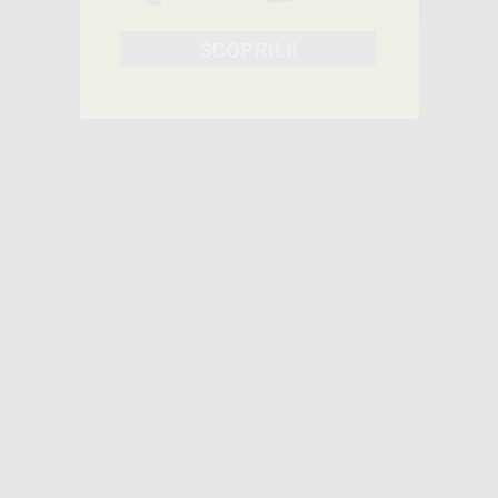
SELEZIONA
Caratteristiche del prodotto
Famiglia
MONOUSO
Sottofamiglia
CAMICI MONOUSO
Confezione
1 unità
Descrizione del prodotto
Completo monouso non sterile. Realizzato in tessuto SMS, tessuto
non tessuto composto da filamenti continui di polipropilene al 100%.
Peso: 38 g. Comodo e traspirante. Pantaloni con gomma elastica e
giacca con scollo a V e 3 tasche. Colore blu opaco.
DIVISA MONOUSO BLU TAGLIA M
Cod.
90714
Codice fabbricante:
69PYJSMSM
6,18 €/u.
-15%
7,27 € /u.