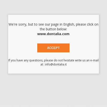
-
+
DIVISA MONOUSO BLU TAGLIA L
We're sorry, but to see our page in English, please click on
the button below:
Cod.
90715
Codice fabbricante:
69PYJSMSL
www.dontalia.com
6,18 €/u.
-15%
7,27 € /u.
-
+
ACCEPT
I prezzi indicati non includono Iva.*
If you have any questions, please do not hesitate write us an e-mail
at : info@dontalia.it
AGGIUNGI
Descrizione del prodotto
Completo monouso non sterile. Realizzato in tessuto SMS,
tessuto non tessuto composto da filamenti continui di
polipropilene al 100%. Peso: 38 g. Comodo e traspirante.