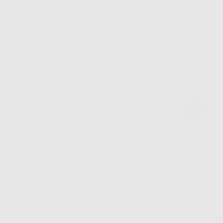
La informiamo che il Responsabile del trattamento dei suoi Dati Personali è Dontalia
Italia S.r.l.. La finalitá del trattamento dei suoi Dati Personali è l'invio di informazioni
commerciali. La legittimazione dell'invio dell'informazione commerciale è il suo consenso
assenziente. I suoi dati saranno unicamente ceduti alle imprese del settore
odontoiatrico vincolate a Dontalia Italia S.r.l. che commercializzano prodotti simili,
sempre sotto il suo consenso e senza la concessione internazionale dei suoi Dati
Personali. Potrá, tra l'altro, esercitare i diritti di accesso, rettifica, soppressione,
limitazione e/o opposizione al trattamento dei dati , attraverso privacy@dontalia.it. Se
desidera conoscere ulteriori informazioni riguardo il trattamento dei dati personali,
acceda a:
PrivacyIT.pdf
Consegna gratuita senza
Reso gratuito dei prodotti
30 giorni per cambiare idea
minimo di ordine.
Acquista 365 giorno all'anno
Segui il tuo ordine
Verifica lo stato del tuo
24/7
ordine
Assistenza telefonica
Web con pagamento sicuro
98% di stock disponibile