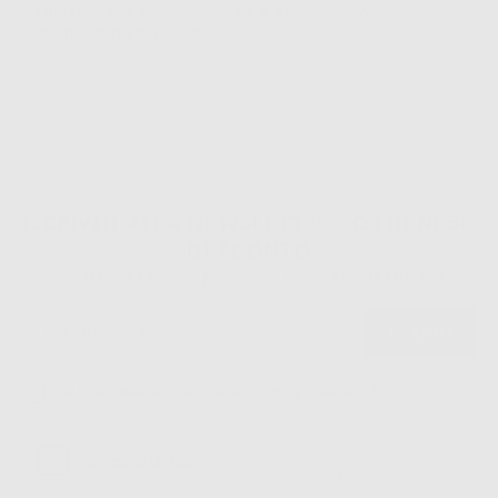
Pantaloni con gomma elastica e giacca con scollo a V e 3
tasche. Colore blu opaco.
ISCRIVITI ALLA NEWSLETTER - OTTIENI 5€
DI SCONTO
Sii tra i primi a scoprire promozioni, offerte e novità esclusive!
Ho letto e accetto la politica sulla privacy di Dontalia
*