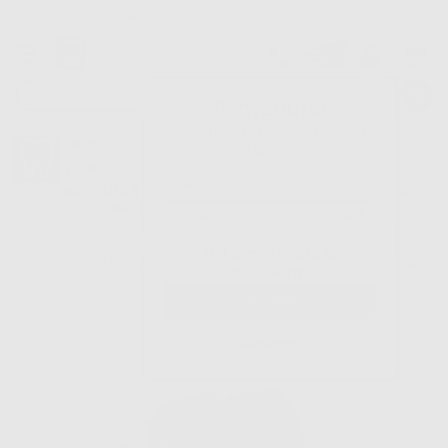
Tracciatura dell’ordine
Benvenuto!
Fai il login per accedere a prezzi e
Dontalia
vantaggi esclusivi.
NUOVA APP
Vuoi le MIGLIORI OFFERTE a portata di mano? Scarica la nostra
APP e accedi alle migliori oferte e servizi
Google Play
Hai dimenticato la
Inizio
|
Studio
|
Monouso
|
Camici monouso
|
DIVISA MONOUSO BLU
password?
Registrati