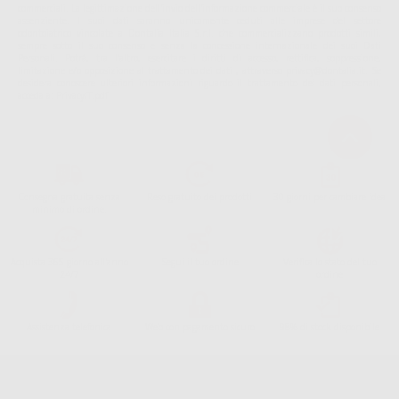
commerciali. La legittimazione dell'invio dell'informazione commerciale è il suo consenso
assenziente. I suoi dati saranno unicamente ceduti alle imprese del settore
odontoiatrico vincolate a Dontalia Italia S.r.l. che commercializzano prodotti simili,
sempre sotto il suo consenso e senza la concessione internazionale dei suoi Dati
Personali. Potrá, tra l'altro, esercitare i diritti di accesso, rettifica, soppressione,
limitazione e/o opposizione al trattamento dei dati , attraverso privacy@dontalia.it. Se
desidera conoscere ulteriori informazioni riguardo il trattamento dei dati personali,
acceda a:
PrivacyIT.pdf
Consegna gratuita senza
Reso gratuito dei prodotti
30 giorni per cambiare idea
minimo di ordine.
Acquista 365 giorno all'anno
Segui il tuo ordine
Verifica lo stato del tuo
24/7
ordine
Assistenza telefonica
Web con pagamento sicuro
98% di stock disponibile
Avviso legale
Politica sulla privacy