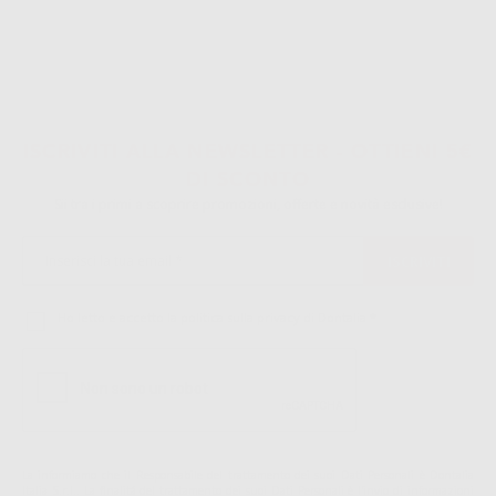
ISCRIVITI ALLA NEWSLETTER - OTTIENI 5€
DI SCONTO
Sii tra i primi a scoprire promozioni, offerte e novità esclusive!
Ho letto e accetto la politica sulla privacy di Dontalia
*
La informiamo che il Responsabile del trattamento dei suoi Dati Personali è Dontalia
Italia S.r.l.. La finalitá del trattamento dei suoi Dati Personali è l'invio di informazioni