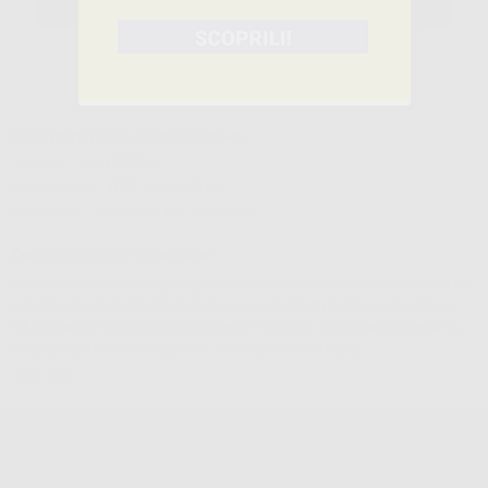
SELEZIONA IL PRODOTTO
Caratteristiche del prodotto
Famiglia
DISINFEZIONE
Sottofamiglia
TEST DIAGNOSTICI
Confezione
25 controlli per l'incubatrice
Descrizione del prodotto
Attest Indicatore biologico per cicli a vapore con vuoto frazionato e a
gravità. Risultato finale in 48 ore per colorimetria. Tappo marrone.
Gli indicatori biologici autocontenuti riducono significativamente la
possibilità di contaminazione, minimizzando i falsi p...
Leggi tutto
ATTEST INDICATORI BIOLOGICI 25U
Cod.
38945
Codice fabbricante:
1262P