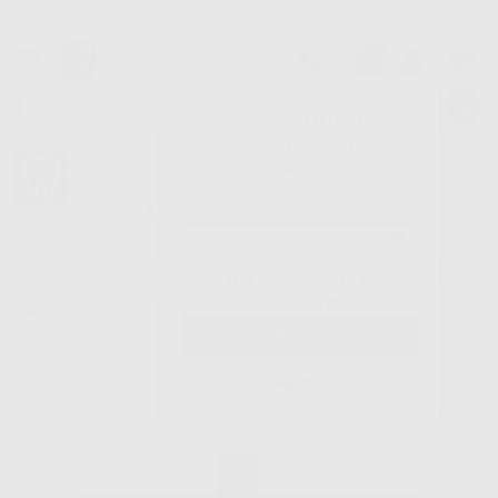
Oltre 15.000 referenze disponibili
Tracciatura dell’ordine
Benvenuto!
Fai il login per accedere a prezzi e
Dontalia
vantaggi esclusivi.
NUOVA APP
Vuoi le MIGLIORI OFFERTE a portata di mano? Scarica la nostra
APP e accedi alle migliori oferte e servizi
Google Play
Hai dimenticato la
Inizio
|
Studio
|
Disinfezione
|
Test diagnostici
|
ATTEST INDICATORI
password?
BIOLOGICI 25U
Registrati