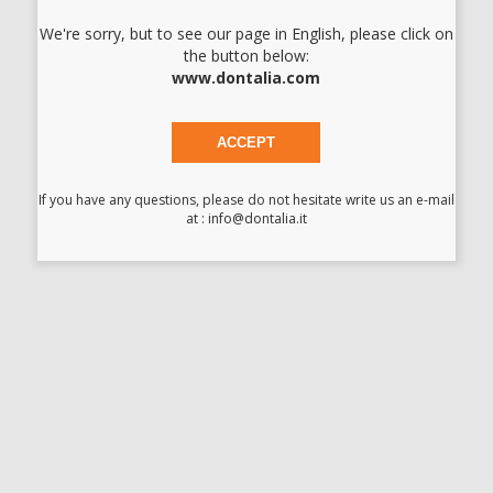
I prezzi indicati non includono Iva.*
We're sorry, but to see our page in English, please click on
the button below:
AGGIUNGI
www.dontalia.com
ACCEPT
Descrizione del prodotto
ADESIVO PER PORTA IMPRONTE COLTENE -4410
If you have any questions, please do not hesitate write us an e-mail
at : info@dontalia.it
Scarica
Allegato istruzioni
Scheda di sicurezza