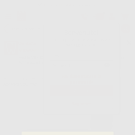
Oltre 15.000 referenze disponibili
Tracciatura dell’ordine
Benvenuto!
Fai il login per accedere a prezzi e
Dontalia
vantaggi esclusivi.
NUOVA APP
Vuoi le MIGLIORI OFFERTE a portata di mano? Scarica la nostra
APP e accedi alle migliori oferte e servizi
Google Play
Hai dimenticato la
Inizio
|
Studio
|
Impronte
|
Adesivi e solventi per portaimpronte
|
password?
ADESIVO COLTENE
Registrati