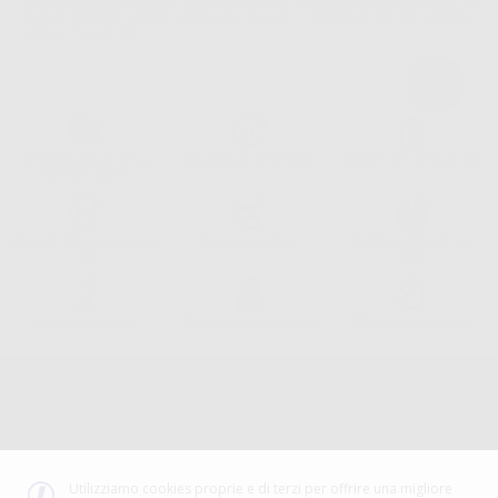
limitazione e/o opposizione al trattamento dei dati , attraverso privacy@dontalia.it. Se
desidera conoscere ulteriori informazioni riguardo il trattamento dei dati personali,
acceda a:
PrivacyIT.pdf
Consegna gratuita senza
Reso gratuito dei prodotti
30 giorni per cambiare idea
minimo di ordine.
Acquista 365 giorno all'anno
Segui il tuo ordine
Verifica lo stato del tuo
24/7
ordine
Assistenza telefonica
Web con pagamento sicuro
98% di stock disponibile
Avviso legale
Politica sulla privacy
Politica sui cookie
Canale etico
Codice Etico
Utilizziamo cookies proprie e di terzi per offrire una migliore