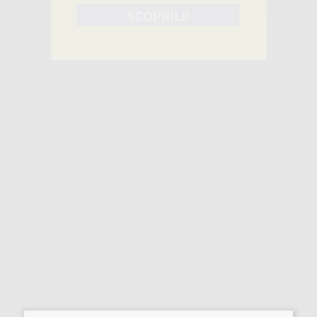
SELEZIONA IL PRODOTTO
Caratteristiche del prodotto
Famiglia
IMPRONTE
Sottofamiglia
ADESIVI E SOLVENTI PER PORTAIMPRONTE
Confezione
10 ml.
Descrizione del prodotto
ADESIVO PER PORTA IMPRONTE COLTENE -4410
ADESIVO COLTENE
Cod.
3814
Codice fabbricante:
4410
12,31 €/u.
-21%
15,67 € /u.
-
+