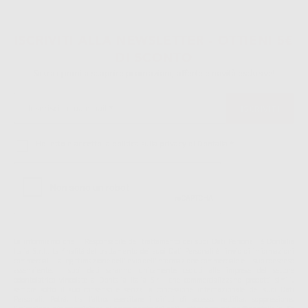
ISCRIVITI ALLA NEWSLETTER - OTTIENI 5€
DI SCONTO
Sii tra i primi a scoprire promozioni, offerte e novità esclusive!
Ho letto e accetto la politica sulla privacy di Dontalia
*
La informiamo che il Responsabile del trattamento dei suoi Dati Personali è Dontalia
Italia S.r.l.. La finalitá del trattamento dei suoi Dati Personali è l'invio di informazioni
commerciali. La legittimazione dell'invio dell'informazione commerciale è il suo consenso
assenziente. I suoi dati saranno unicamente ceduti alle imprese del settore
odontoiatrico vincolate a Dontalia Italia S.r.l. che commercializzano prodotti simili,
sempre sotto il suo consenso e senza la concessione internazionale dei suoi Dati
Personali. Potrá, tra l'altro, esercitare i diritti di accesso, rettifica, soppressione,