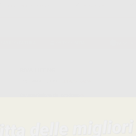
Garanzia Pagamento Sicuro
Reso gratuito
PPARECCHIATURA
ORTODONZIA
NOVITÀ
RIVA LUTING
Cod:
98497
Marca:
SDI AUSTRALIA
Caratteristiche del prodotto
Famiglia
CEMENTI
Sottofamiglia
CEMENTI DEFINITIVI-VETRO IONOMERI
Confezione
35g. polvere + 25g. liquido.
Descrizione del prodotto