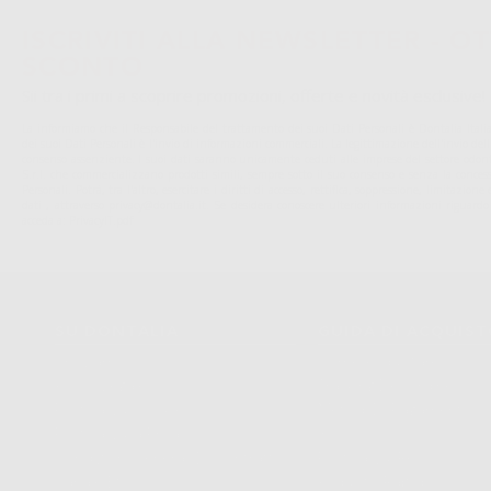
ISCRIVITI ALLA NEWSLETTER - OT
SCONTO
Sii tra i primi a scoprire promozioni, offerte e novità esclusive!
La informiamo che il Responsabile del trattamento dei suoi Dati Personali è Dontalia Italia 
dei suoi Dati Personali è l'invio di informazioni commerciali. La legittimazione dell'invio de
consenso assenziente. I suoi dati saranno unicamente ceduti alle imprese del settore odonto
S.r.l. che commercializzano prodotti simili, sempre sotto il suo consenso e senza la conces
Personali. Potrá, tra l'altro, esercitare i diritti di accesso, rettifica, soppressione, limitazio
dati , attraverso privacy@dontalia.it. Se desidera conoscere ulteriori informazioni riguardo
acceda a:
PrivacyIT.pdf
SU DONTALIA
GUIDA DI ACQUIS
Chi Siamo?
Come Acquistare
Avviso Legale
Tracking Dell’ordine
Politica Sui Cookie
Metodi Di Pagamento
Politica Sulla Privacy
Invio
Condizioni Generali Di Contratto
Politica Sui Resi
Canale Etico
Acquisto Rapido