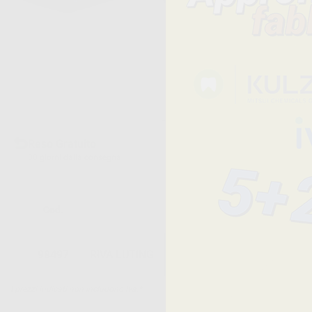
Reso Gratuito
30 giorni dalla consegna
Cod.
Descrizione
98497
RIVA LUTING
I prezzi indicati non includono Iva.*