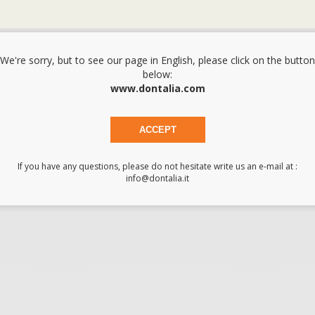
We're sorry, but to see our page in English, please click on the button
below:
www.dontalia.com
to rilascio di fluoro. Indicato per cementare corone, metallo-cerami
sa solubilità in acqua. Radiopaco. Colore universale giallo chiaro. Spesso
ACCEPT
If you have any questions, please do not hesitate write us an e-mail at :
info@dontalia.it
Acquista 365 giorno
Segui il tuo ordine
Verifica lo stato del
A
all'anno 24/7
tuo ordine