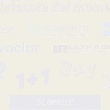
RIVA LUTING POLVERE+LIQUIDO.Cemento vetroionomerico co
rilascio di fluoro. Indicato per cementare corone, metallo-ceram
corone in acciaio inossidabile, perni e viti, bande ortodontiche
fondo di cavità. Elevato rilascio di fluoro. Bassa sol...
Leggi tutto
Codice fabbricante
Sconto
8650508
-23%