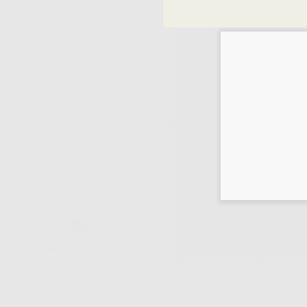
Descrizione del prodotto
RIVA LUTING POLVERE+LIQUIDO.Cemento vetroionomerico con eleva
ortodontiche e come fondo di cavità. Elevato rilascio di fluoro. Bas
Consegna gratuita
Reso gratuito dei
30 giorni per
senza minimo di
prodotti
cambiare idea
ordine.