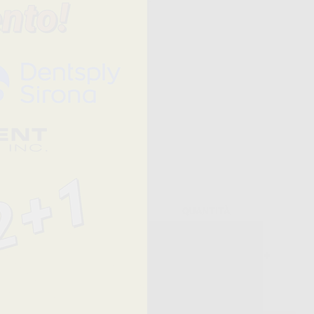
n elevato
ica, onlay,
 e come
Prezzo
QUANTITÀ
89,13 € /u.
-
+
68,89 €/u.