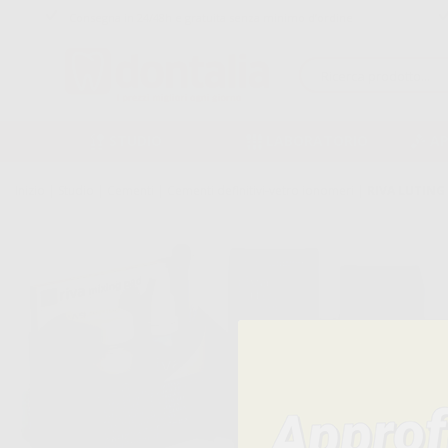
Consegna in 24/48h e gratuita senza minimo d’ordine
STUDIO
LABORATORIO
A
Inizio
|
Studio
|
Cementi
|
Cementi definitivi-vetro ionomeri
|
RIVA LUTING