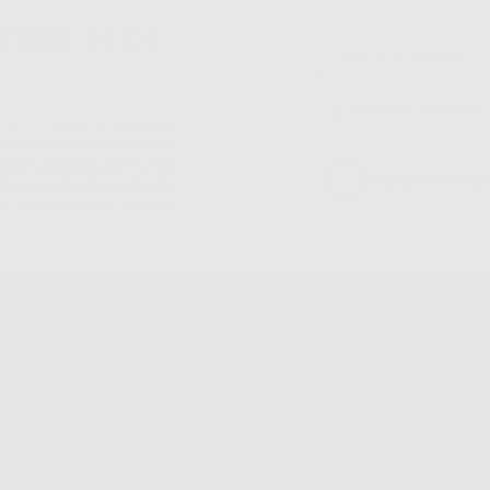
TIENI 5€ DI
Ho letto e accetto la 
S.r.l.. La finalitá del trattamento
ll'informazione commerciale è il suo
iatrico vincolate a Dontalia Italia
sione internazionale dei suoi Dati
ne e/o opposizione al trattamento dei
 il trattamento dei dati personali,
TO
IL MIO ACCOUNT
Dati Di Fatturazione
Dati Di Invio
Le Mie Liste
Ordini Effettuati
Resi
Fatture