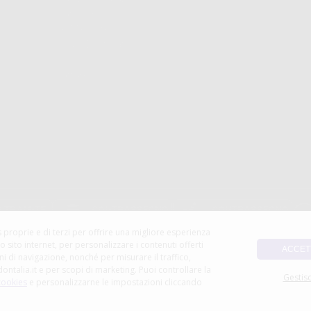
Dati Di Invio
Le Mie Liste
Ordini Effettuati
Resi
Fatture
 proprie e di terzi per offrire una migliore esperienza
ro sito internet, per personalizzare i contenuti offerti
ACCET
ni di navigazione, nonché per misurare il traffico,
dontalia.it e per scopi di marketing. Puoi controllare la
Gestisc
 cookies
e personalizzarne le impostazioni cliccando
. La sua attività principale è la distribuzione di prodotti odontoiatricii e il suo obiettivo è quello 