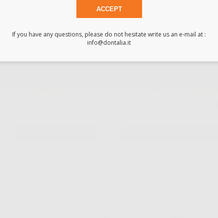
ACCEPT
AUTOMATRIX
MATR
If you have any questions, please do not hesitate write us an e-mail at :
KIT
AUTO
info@dontalia.it
-44%
-41
340
,95€
607,87€
77,20€
+
AGGIUNGI
SELEZIONA