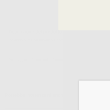
Descrizione del prodotto
Ricambio punta per il manico Automate III
Per maggiori informazioni può consultare le istruzioni d'uso.
Potrebbe interessarti anche: