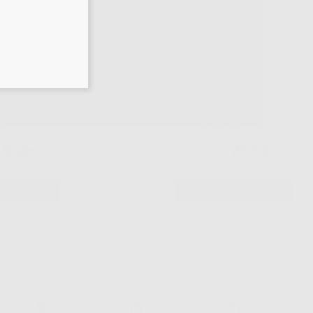
ICI
AUTOMATRIX
MATRIX
MANICO +
PUNTA
AUTOMATE III
%
-37%
45
253
,90€
,87€
405,18€
-
+
AGGIUNGI