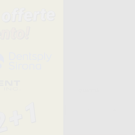
Prezzo
QUANTITÀ
151,84 € /u.
-
+
99,50 €/u.