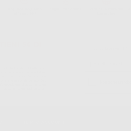
Acquista 365 giorno
Segui il tuo ordine
Verifica lo stato del
A
all'anno 24/7
tuo ordine
TIENI 5€ DI
Ho letto e accetto la 
S.r.l.. La finalitá del trattamento
ll'informazione commerciale è il suo
iatrico vincolate a Dontalia Italia
sione internazionale dei suoi Dati
ne e/o opposizione al trattamento dei
 il trattamento dei dati personali,
TO
IL MIO ACCOUNT
Dati Di Fatturazione