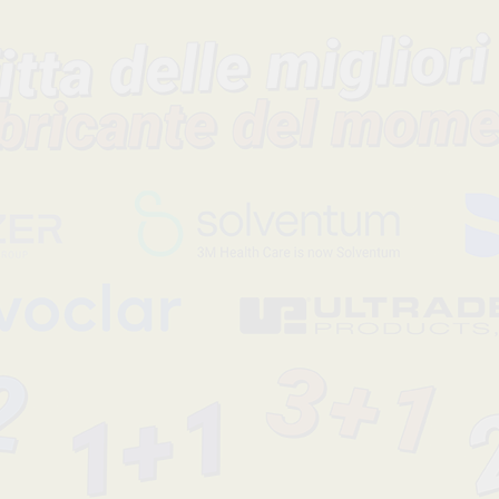
Descrizione del prodotto
Ricambio punta per il manico Automate III
Per maggiori informazioni può consultare le istruzioni d'uso.
Codice fabbricante
Sconto
MATE
62422603
-34%