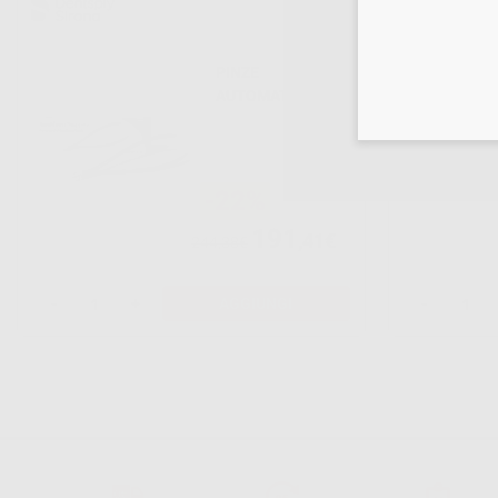
PINZE
AUTOMATRIX
-22%
191
,41€
244,38€
-
+
AGGIUNGI
-