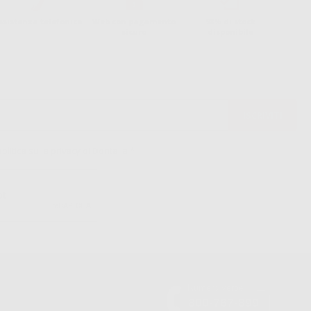
ssistenza telefonica
Web con pagamento
98% di stock
sicuro
disponibile
politica sulla privacy di Dontalia
*