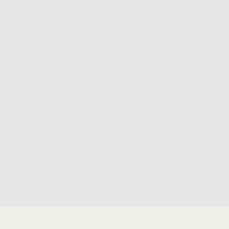
Garanzia Pagamento Sicuro
Reso gratuito
PPARECCHIATURA
ORTODONZIA
NOVITÀ
RIX PUNTA PER IL MANICO AUTOMATE III
AUTOMATRIX PUNTA PER IL MANICO
AUTOMATE III
Cod:
3007
Marca:
DENTSPLY
Caratteristiche del prodotto
Famiglia
CUNEI E MATRICI
Sottofamiglia
MATRICI METALLICHE E PREFORMATE
Confezione
1 unità