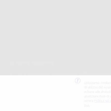
Avviso Legale
Tracking Dell’ordine
Politica Sui Cookie
Metodi Di Pagamento
Politica Sulla Privacy
Invio
Condizioni Generali Di Contratto
Politica Sui Resi
Canale Etico
Acquisto Rapido
Codice Etico
METODO DI PAGAMENTO
Utilizziamo cookies
di utilizzo del nost
in base alle abitudi
analizzare l’uso di 
nostra
Politica sui
Dontalia.it appartiene alla società Dontalia Italia, S.r.l., fondata il 17 maggio 1983
qui.