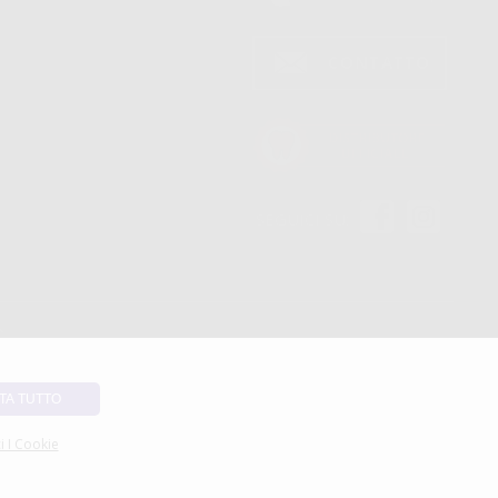
SEGUICI SU
TA TUTTO
i I Cookie
di soddisfare pienamente le esigenze delle cliniche dentali e dei laboratori protesici.