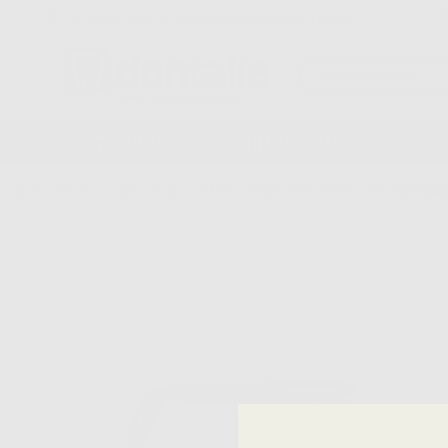
Consegna in 24/48h e gratuita senza minimo d’ordine
STUDIO
LABORATORIO
A
Inizio
|
Studio
|
Cunei e matrici
|
Matrici metalliche e preformate
|
AUTOMAT