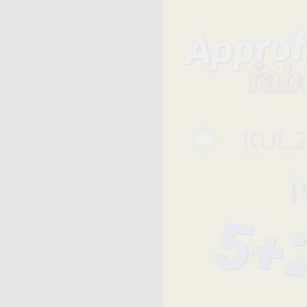
Reso Gratuito
30 giorni dalla consegna
Cod.
Descrizione
AUTOMATRIX PUNTA PER IL MANICO AUTO
3007
III
I prezzi indicati non includono Iva.*