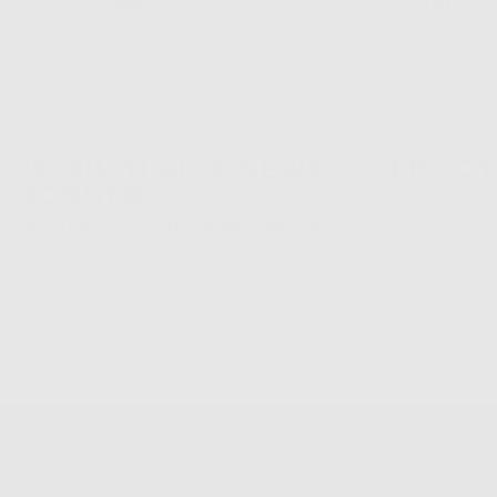
Consegna gratuita
Reso gratuito dei
30 giorni per
senza minimo di
prodotti
cambiare idea
ordine.
ISCRIVITI ALLA NEWSLETTER - OT
SCONTO
Sii tra i primi a scoprire promozioni, offerte e novità esclusive!
La informiamo che il Responsabile del trattamento dei suoi Dati Personali è Dontalia Italia 
dei suoi Dati Personali è l'invio di informazioni commerciali. La legittimazione dell'invio de
consenso assenziente. I suoi dati saranno unicamente ceduti alle imprese del settore odonto
S.r.l. che commercializzano prodotti simili, sempre sotto il suo consenso e senza la conces
Personali. Potrá, tra l'altro, esercitare i diritti di accesso, rettifica, soppressione, limitazio
dati , attraverso privacy@dontalia.it. Se desidera conoscere ulteriori informazioni riguardo
acceda a:
PrivacyIT.pdf
SU DONTALIA
GUIDA DI ACQUIS
Chi Siamo?
Come Acquistare