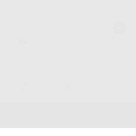
Personali. Potrá, tra l'altro, esercitare i diritti di accesso, rettifica, soppressione,
limitazione e/o opposizione al trattamento dei dati , attraverso privacy@dontalia.it. Se
desidera conoscere ulteriori informazioni riguardo il trattamento dei dati personali,
acceda a:
PrivacyIT.pdf
Consegna gratuita senza
Reso gratuito dei prodotti
30 giorni per cambiare idea
minimo di ordine.
Acquista 365 giorno all'anno
Segui il tuo ordine
Verifica lo stato del tuo
24/7
ordine
Assistenza telefonica
Web con pagamento sicuro
98% di stock disponibile
Avviso legale
Politica sulla privacy
Politica sui cookie
Canale etico
Codice Etico