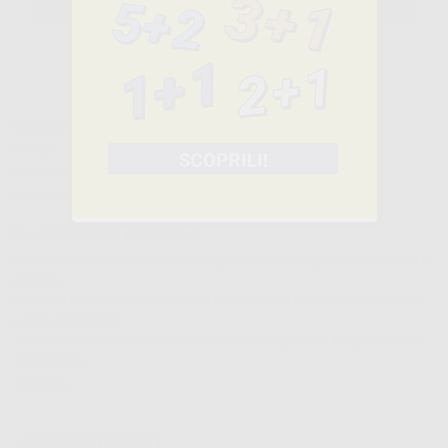
SELEZIONA IL PRODOTTO
Caratteristiche del prodotto
Famiglia
CUNEI E MATRICI
Sottofamiglia
MATRICI METALLICHE E PREFORMATE
Confezione
96 unità+Automate III+pinza di taglio
Descrizione del prodotto
Sistema di matrici senza retainer per un solo uso per tutti i restauri di
classe II.
Si adatta alla superficie dentaria per facilitare la conformazione del
punto di contatto.
- Senza tensione eccessiva: controllo del torque con il dispositivo di
regolazione....
Leggi tutto
AUTOMATRIX KIT