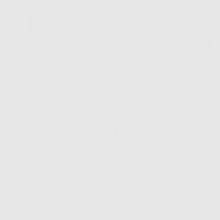
Oltre 15.000 referenze disponibili
Tracciatura dell’ordine
Benvenuto!
Fai il login per accedere a prezzi e
Dontalia
vantaggi esclusivi.
NUOVA APP
Vuoi le MIGLIORI OFFERTE a portata di mano? Scarica la nostra
APP e accedi alle migliori oferte e servizi
Google Play
Hai dimenticato la
Inizio
|
Studio
|
Cunei e matrici
|
Matrici metalliche e preformate
|
password?
AUTOMATRIX KIT
Registrati