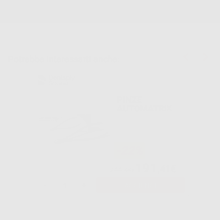
Potrebbe interessarti anche:
PINZE
AUTOMATRIX
-22%
191
,41€
244,38€
-
+
AGGIUNGI