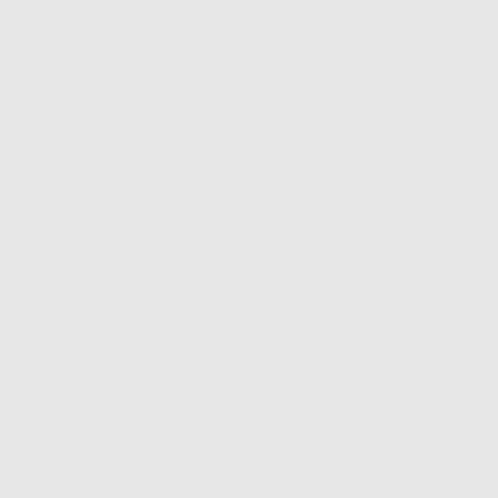
ISCRIVITI ALLA NEWSLETTER - OTTIENI 5€
DI SCONTO
Sii tra i primi a scoprire promozioni, offerte e novità esclusive!
Ho letto e accetto la politica sulla privacy di Dontalia
*
La informiamo che il Responsabile del trattamento dei suoi Dati Personali è Dontalia
Italia S.r.l.. La finalitá del trattamento dei suoi Dati Personali è l'invio di informazioni
commerciali. La legittimazione dell'invio dell'informazione commerciale è il suo consenso
assenziente. I suoi dati saranno unicamente ceduti alle imprese del settore
odontoiatrico vincolate a Dontalia Italia S.r.l. che commercializzano prodotti simili,
sempre sotto il suo consenso e senza la concessione internazionale dei suoi Dati